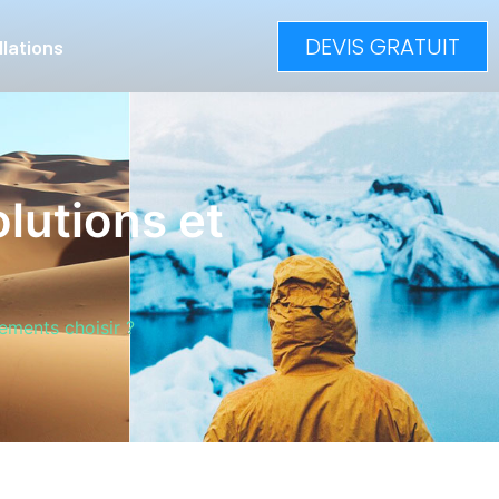
DEVIS GRATUIT
llations
olutions et
pements choisir ?