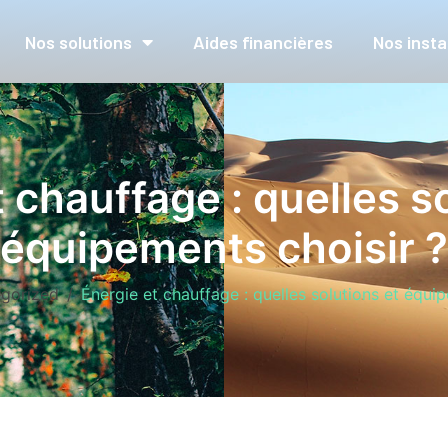
Nos solutions
Aides financières
Nos insta
 chauffage : quelles s
équipements choisir ?
gorized
Énergie et chauffage : quelles solutions et équi